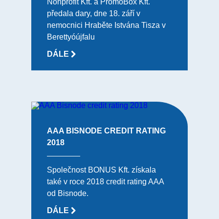
Nonprofit Kft. a PromoBox Kft.
předala dary, dne 18. září v
nemocnici Hraběte Istvána Tisza v
Berettyóújfalu
DÁLE
AAA BISNODE CREDIT RATING
2018
Společnost BONUS Kft. získala
také v roce 2018 credit rating AAA
od Bisnode.
DÁLE