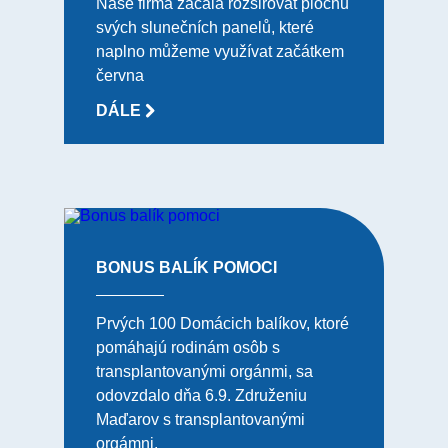
Naše firma začala rozšiřovat plochu
svých slunečních panelů, které
naplno můžeme využívat začátkem
června
DÁLE
BONUS BALÍK POMOCI
Prvých 100 Domácich balíkov, ktoré
pomáhajú rodinám osôb s
transplantovanými orgánmi, sa
odovzdalo dňa 6.9. Združeniu
Maďarov s transplantovanými
orgámni.