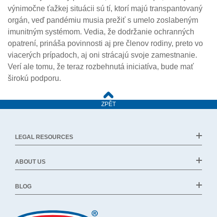
výnimočne ťažkej situácii sú tí, ktorí majú transpantovaný
orgán, veď pandémiu musia prežiť s umelo zoslabeným
imunitným systémom. Vedia, že dodržanie ochranných
opatrení, prináša povinnosti aj pre členov rodiny, preto vo
viacerých prípadoch, aj oni strácajú svoje zamestnanie.
Verí ale tomu, že teraz rozbehnutá iniciatíva, bude mať
širokú podporu.
ZPĚT
LEGAL RESOURCES
ABOUT US
BLOG