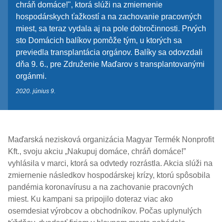
chráň domáce!", ktorá slúži na zmiernenie
hospodárskych ťažkostí a na zachovanie pracovných
miest, sa teraz vydala aj na pole dobročinnosti. Prvých
sto Domácich balíkov pomôže tým, u ktorých sa
previedla transplantácia orgánov. Balíky sa odovzdali
dňa 9. 6., pre Združenie Maďarov s transplantovanými
orgánmi.
2020. június 9.
Maďarská nezisková organizácia Magyar Termék Nonprofit
Kft., svoju akciu „Nakupuj domáce, chráň domáce!”
vyhlásila v marci, ktorá sa odvtedy rozrástla. Akcia slúži na
zmiernenie následkov hospodárskej krízy, ktorú spôsobila
pandémia koronavírusu a na zachovanie pracovných
miest. Ku kampani sa pripojilo doteraz viac ako
osemdesiat výrobcov a obchodníkov. Počas uplynulých