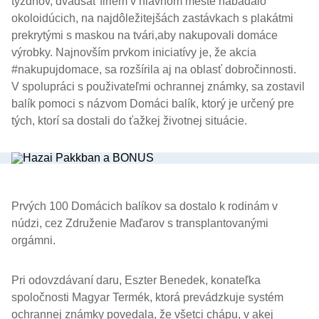
týždňov, dvadsať firiem v hlavnom meste nabádalo
okoloidúcich, na najdôležitejšách zastávkach s plakátmi
prekrytými s maskou na tvári,aby nakupovali domáce
výrobky. Najnovším prvkom iniciatívy je, že akcia
#nakupujdomace, sa rozšírila aj na oblasť dobročinnosti.
V spolupráci s použivateľmi ochrannej známky, sa zostavil
balík pomoci s názvom Domáci balík, ktorý je určený pre
tých, ktorí sa dostali do ťažkej životnej situácie.
Prvých 100 Domácich balíkov sa dostalo k rodinám v
núdzi, cez Združenie Maďarov s transplantovanými
orgámni.
Pri odovzdávaní daru, Eszter Benedek, konateľka
spoločnosti Magyar Termék, ktorá prevádzkuje systém
ochrannej známky povedala, že všetci chápu, v akej