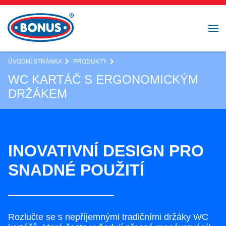
ÚVODNÍ STRÁNKA
PRODUKTY
WC KARTÁČ S ERGONOMICKÝM
DRŽÁKEM
INOVATIVNÍ DESIGN PRO
SNADNÉ POUŽITÍ
Rozlučte se s nepříjemnými tradičními držáky WC