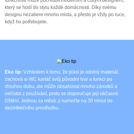
funkčnosti může pochlubit moderním a čistým designem,
který se hodí do stylu každé domácnosti. Díky svému
designu nezabere mnoho místa, a přesto je vždy po ruce,
když ho potřebujete.
Eko tip:
Vzhledem k tomu, že plast je odolný materiál,
zachová si WC kartáč svůj původní tvar a funkci po
dlouhou dobu, ale může obsahovat mnoho zárodků a
nečistot z používání, proto se doporučuje její občasné
čištění. Jednou za měsíc ji namočte na 30 minut do
dezinfekčního prostředku.