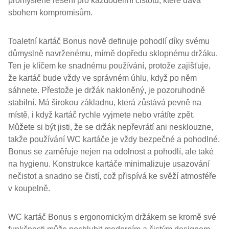
promyšlené řešení pro každodenní čistotu, které dává
sbohem kompromisům.
Toaletní kartáč Bonus nově definuje pohodlí díky svému
důmyslně navrženému, mírně dopředu sklopnému držáku.
Ten je klíčem ke snadnému používání, protože zajišťuje,
že kartáč bude vždy ve správném úhlu, když po něm
sáhnete. Přestože je držák nakloněný, je pozoruhodně
stabilní. Má širokou základnu, která zůstává pevně na
místě, i když kartáč rychle vyjmete nebo vrátíte zpět.
Můžete si být jisti, že se držák nepřevrátí ani nesklouzne,
takže používání WC kartáče je vždy bezpečné a pohodlné.
Bonus se zaměřuje nejen na odolnost a pohodlí, ale také
na hygienu. Konstrukce kartáče minimalizuje usazování
nečistot a snadno se čistí, což přispívá ke svěží atmosféře
v koupelně.
WC kartáč Bonus s ergonomickým držákem se kromě své