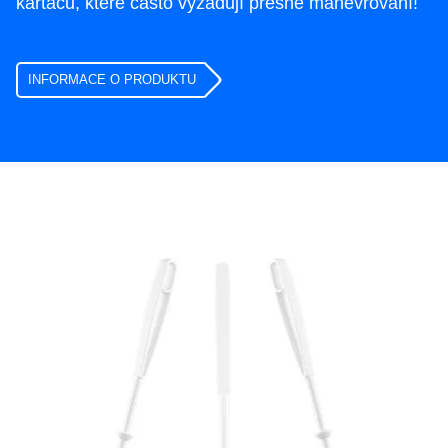
kartáčů, které často vyžadují přesné manévrování!
INFORMACE O PRODUKTU