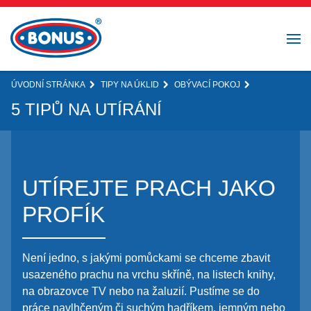
ÚVODNÍ STRÁNKA
TIPY NA ÚKLID
OBÝVACÍ POKOJ
5 TIPŮ NA UTÍRÁNÍ
UTÍREJTE PRACH JAKO
PROFÍK
Není jedno, s jakými pomůckami se chceme zbavit
usazeného prachu na vrchu skříně, na listech knihy,
na obrazovce TV nebo na žaluzií. Pustíme se do
práce navlhčeným či suchým hadříkem, jemným nebo