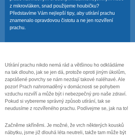
z mikrovláken, snad použijeme houbičku?
Představíme Vám nejlepší tipy, aby utírání prachu
znamenalo opravdovou čistotu a ne jen rozvíření
prachu.
Utírání prachu nikdo nemá rád a většinou ho odkládáme
na tak dlouho, jak se jen dá, protože oproti jiným úkolům,
zaprášené povrchy se nám nezdají takové naléhavé. Ale
pozor! Prach nahromaděný v domácnosti se pohybem
vzduchu rozvíří a může být i nebezpečný pro naše zdraví.
Pokud si vybereme správný způsob utírání, tak se
neudusíme z rozvířeného prachu. Podívejme se, jak na to!
Začněme skříněmi. Je možné, že vrch některých kousků
nábytku, jsme již dlouhá léta neutreli, takže tam může být