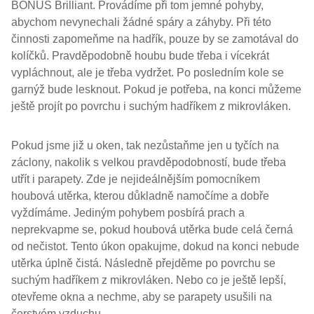
BONUS Brilliant. Provádíme při tom jemné pohyby,
abychom nevynechali žádné spáry a záhyby. Při této
činnosti zapomeňme na hadřík, pouze by se zamotával do
kolíčků. Pravděpodobně houbu bude třeba i vícekrát
vypláchnout, ale je třeba vydržet. Po posledním kole se
garnýž bude lesknout. Pokud je potřeba, na konci můžeme
ještě projít po povrchu i suchým hadříkem z mikrovláken.
Pokud jsme již u oken, tak nezůstaňme jen u tyčích na
záclony, nakolik s velkou pravděpodobností, bude třeba
utřít i parapety. Zde je nejideálnějším pomocníkem
houbová utěrka, kterou důkladně namočíme a dobře
vyždímáme. Jediným pohybem posbírá prach a
neprekvapme se, pokud houbová utěrka bude celá černá
od nečistot. Tento úkon opakujme, dokud na konci nebude
utěrka úplně čistá. Následně přejděme po povrchu se
suchým hadříkem z mikrovláken. Nebo co je ještě lepší,
otevřeme okna a nechme, aby se parapety usušili na
čerstvém vzduchu.