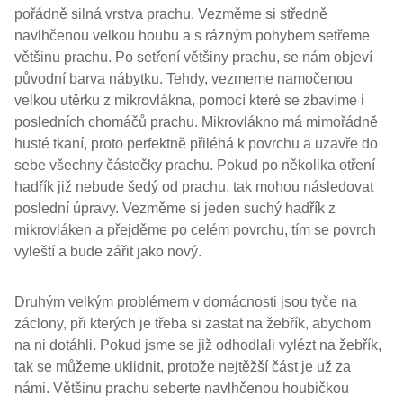
pořádně silná vrstva prachu. Vezměme si středně
navlhčenou velkou houbu a s rázným pohybem setřeme
většinu prachu. Po setření většiny prachu, se nám objeví
původní barva nábytku. Tehdy, vezmeme namočenou
velkou utěrku z mikrovlákna, pomocí které se zbavíme i
posledních chomáčů prachu. Mikrovlákno má mimořádně
husté tkaní, proto perfektně přiléhá k povrchu a uzavře do
sebe všechny částečky prachu. Pokud po několika otření
hadřík již nebude šedý od prachu, tak mohou následovat
poslední úpravy. Vezměme si jeden suchý hadřík z
mikrovláken a přejděme po celém povrchu, tím se povrch
vyleští a bude zářit jako nový.
Druhým velkým problémem v domácnosti jsou tyče na
záclony, při kterých je třeba si zastat na žebřík, abychom
na ni dotáhli. Pokud jsme se již odhodlali vylézt na žebřík,
tak se můžeme uklidnit, protože nejtěžší část je už za
námi. Většinu prachu seberte navlhčenou houbičkou