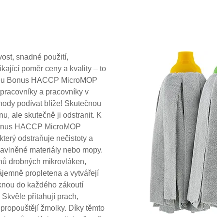
ost, snadné použití,
ikající poměr ceny a kvality – to
e mopu Bonus HACCP MicroMOP
 pracovníky a pracovníky v
hody podívat blíže! Skutečnou
u, ale skutečně ji odstranit. K
u Bonus HACCP MicroMOP
terý odstraňuje nečistoty a
bavlněné materiály nebo mopy.
onů drobných mikrovláken,
ájemně propletena a vytvářejí
iknou do každého zákoutí
kvěle přitahují prach,
nepropouštějí žmolky. Díky těmto