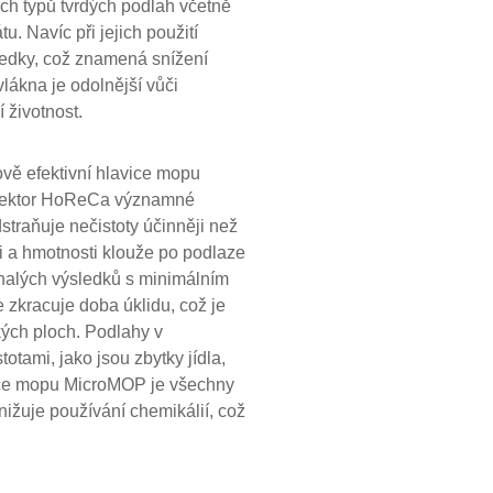
ech typů tvrdých podlah včetně
u. Navíc při jejich použití
tředky, což znamená snížení
lákna je odolnější vůči
 životnost.
ově efektivní hlavice mopu
sektor HoReCa významné
straňuje nečistoty účinněji než
i a hmotnosti klouže po podlaze
nalých výsledků s minimálním
e zkracuje doba úklidu, což je
kých ploch. Podlahy v
otami, jako jsou zbytky jídla,
ice mopu MicroMOP je všechny
snižuje používání chemikálií, což