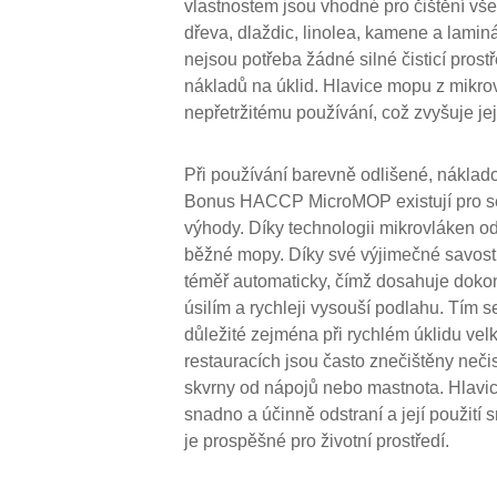
vlastnostem jsou vhodné pro čištění vš
dřeva, dlaždic, linolea, kamene a laminát
nejsou potřeba žádné silné čisticí pros
nákladů na úklid. Hlavice mopu z mikrov
nepřetržitému používání, což zvyšuje její
Při používání barevně odlišené, náklad
Bonus HACCP MicroMOP existují pro 
výhody. Díky technologii mikrovláken od
běžné mopy. Díky své výjimečné savost
téměř automaticky, čímž dosahuje doko
úsilím a rychleji vysouší podlahu. Tím s
důležité zejména při rychlém úklidu vel
restauracích jsou často znečištěny nečist
skvrny od nápojů nebo mastnota. Hlav
snadno a účinně odstraní a její použití 
je prospěšné pro životní prostředí.