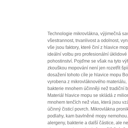
Technologie mikrovlákna, výjimečná sav
všestrannost, trvanlivost a odolnost, vyn
vše jsou faktory, které činí z hlavic
ideální volbu pro profesionální úklidové
pohostinství. Pojďme se však na tyto vý
zkouškou mopování není jen rozetřít špín
dosažení tohoto cíle je hlavice mop
vyrobena z mikrovláknového materiálu, k
bakterie mnohem účinněji než tradiční 
Materiál hlavice mopu se skládá z mili
mnohem tenčích než vlas, která jsou vz
účinný čisticí povrch. Mikrovlákna pron
podlahy, kam bavlněné mopy nemohou. S
alergeny, bakterie a další částice, ale 