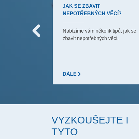
JAK SE ZBAVIT
NEPOTŘEBNÝCH VĚCÍ?
y, které používali
mu, aby
Nabízíme vám několik tipů, jak se
dy čistou. Ale
zbavit nepotřebných věcí.
na tyto triky?
DÁLE
VYZKOUŠEJTE I
TYTO