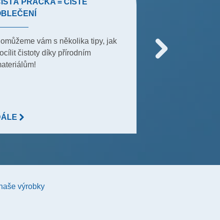
ISTÁ PRAČKA = ČISTÉ
TIPY PRO TE
OBLEČENÍ
Mnozí si bez nic
omůžeme vám s několika tipy, jak
ani představit, j
ocílit čistoty díky přírodním
10 tipů proč po
ateriálům!
rukavice!
DÁLE
DÁLE
 naše výrobky