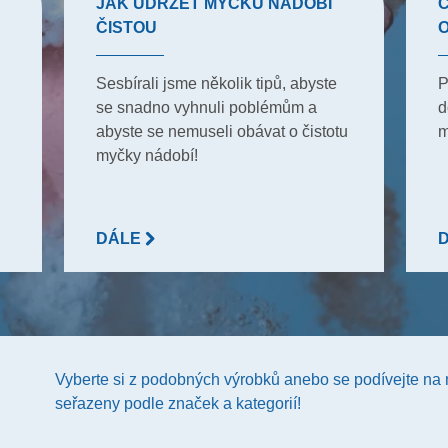
JAK UDRŽET MYČKU NÁDOBÍ
Č
ČISTOU
Sesbírali jsme několik tipů, abyste
P
se snadno vyhnuli poblémům a
d
abyste se nemuseli obávat o čistotu
m
myčky nádobí!
DÁLE
Vyberte si z podobných výrobků anebo se podívejte na
seřazeny podle značek a kategorií!