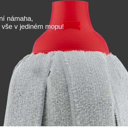
lní námaha,
to vše v jediném mopu!