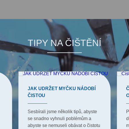
TIPY NA ČIŠTĚNÍ
JAK UDRŽET MYČKU NÁDOBÍ
Č
ČISTOU
Sesbírali jsme několik tipů, abyste
P
se snadno vyhnuli poblémům a
d
abyste se nemuseli obávat o čistotu
m