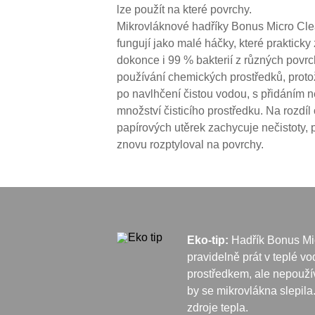
lze použít na které povrchy.
Mikrovláknové hadříky Bonus Micro Clea
fungují jako malé háčky, které prakticky 
dokonce i 99 % bakterií z různých povr
používání chemických prostředků, proto
po navlhčení čistou vodou, s přidáním 
množství čisticího prostředku. Na rozdí
papírových utěrek zachycuje nečistoty, p
znovu rozptyloval na povrchy.
Eko-tip:
Hadřík Bonus Mic
pravidelně prát v teplé v
prostředkem, ale nepouží
by se mikrovlákna slepila
zdroje tepla.