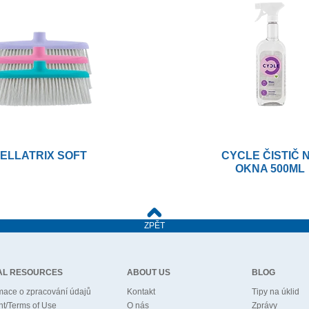
ELLATRIX SOFT
CYCLE ČISTIČ 
OKNA 500ML
ZPĚT
AL RESOURCES
ABOUT US
BLOG
mace o zpracování údajů
Kontakt
Tipy na úklid
nt/Terms of Use
O nás
Zprávy