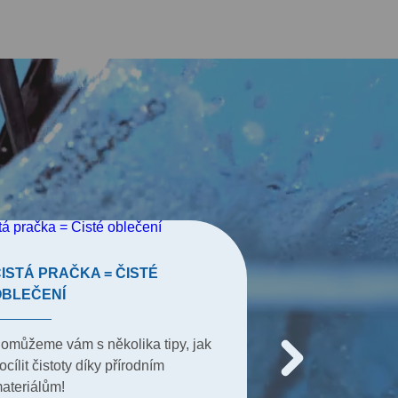
ISTÁ PRAČKA = ČISTÉ
TIPY PRO TE
OBLEČENÍ
Mnozí si bez nic
omůžeme vám s několika tipy, jak
ani představit, j
ocílit čistoty díky přírodním
10 tipů proč po
ateriálům!
rukavice!