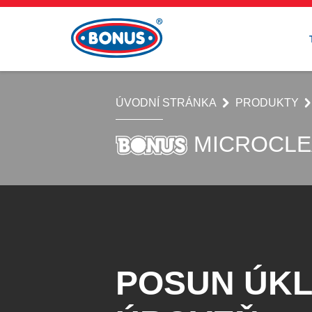
ÚVODNÍ STRÁNKA
PRODUKTY
MICROCLE
POSUN ÚKL