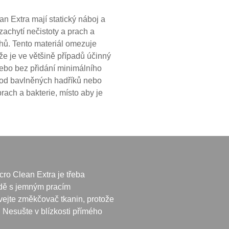
n Extra mají statický náboj a
zachytí nečistoty a prach a
chů. Tento materiál omezuje
že je ve většině případů účinný
nebo bez přidání minimálního
l od bavlněných hadříků nebo
rach a bakterie, místo aby je
ro Clean Extra je třeba
odě s jemným pracím
vejte změkčovač tkanin, protože
. Nesušte v blízkosti přímého