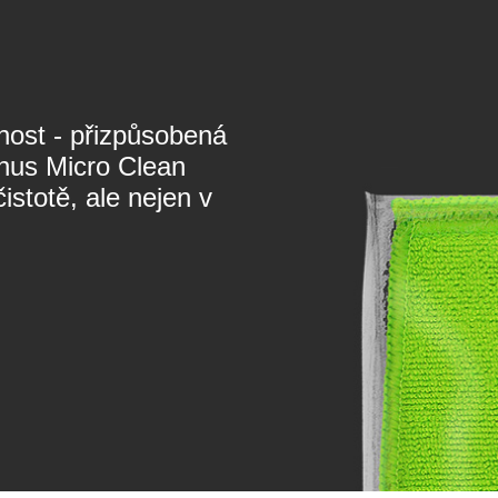
nnost - přizpůsobená
nus Micro Clean
istotě, ale nejen v