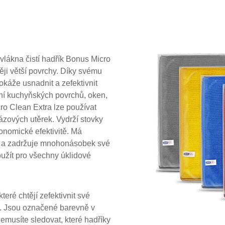
ovlákna čistí hadřík Bonus Micro
ěji větší povrchy. Díky svému
okáže usnadnit a zefektivnit
ní kuchyňských povrchů, oken,
o Clean Extra lze používat
ázových utěrek. Vydrží stovky
konomické efektivitě. Má
uje a zadržuje mnohonásobek své
použít pro všechny úklidové
eré chtějí zefektivnit své
d. Jsou označené barevně v
musíte sledovat, které hadříky