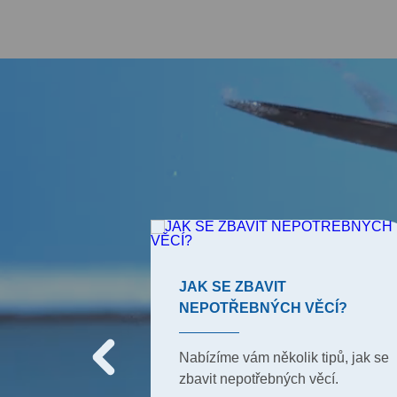
JAK SE ZBAVIT
NEPOTŘEBNÝCH VĚCÍ?
y, které používali
mu, aby
Nabízíme vám několik tipů, jak se
dy čistou. Ale
zbavit nepotřebných věcí.
na tyto triky?