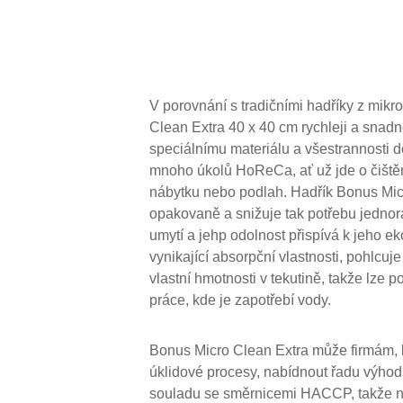
V porovnání s tradičními hadříky z mikr
Clean Extra 40 x 40 cm rychleji a snadn
speciálnímu materiálu a všestrannosti d
mnoho úkolů HoReCa, ať už jde o čiště
nábytku nebo podlah. Hadřík Bonus Micr
opakovaně a snižuje tak potřebu jednor
umytí a jehp odolnost přispívá k jeho e
vynikající absorpční vlastnosti, pohlc
vlastní hmotnosti v tekutině, takže lze 
práce, kde je zapotřebí vody.
Bonus Micro Clean Extra může firmám, kt
úklidové procesy, nabídnout řadu výho
souladu se směrnicemi HACCP, takže ne