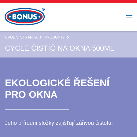
ÚVODNÍ STRÁNKA
PRODUKTY
CYCLE ČISTIČ NA OKNA 500ML
EKOLOGICKÉ ŘEŠENÍ
PRO OKNA
Jeho přírodní složky zajišťují zářivou čistotu.