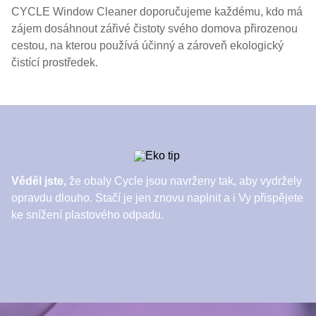
CYCLE Window Cleaner doporučujeme každému, kdo má
zájem dosáhnout zářivé čistoty svého domova přirozenou
cestou, na kterou používá účinný a zároveň ekologický
čistící prostředek.
Věděl jste,
že obaly Cycle jsou navrženy tak, aby vydržely
opravdu dlouho. Stačí je jen znovu naplnit a i Vy přispějete
ke snížení plastového odpadu.