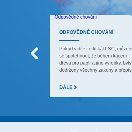
ISTOTA
ODPOVĚDNÉ CHOVÁNÍ
kteří chtějí
Pokud vidíte certifikát FSC, můžet
ální čistotu ve
se spolehnout, že během kácení
h. Barevné
dřeva pro papír a jiné výrobky, byly
é i pro
dodrženy všechny zákony a přepis
DÁLE