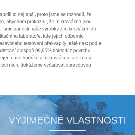
dli to nejlepší, proto jsme se rozhodli, že
e, abychom prokázali, že mikrovlákna jsou
u, jsme zanesli naše výrobky z mikrovláken do
ačního laboratoře, kde jejich odborníci
závislého testování překvapily ještě nás: podle
odstraní alespoň 99,95% bakterií z povrchu!
ejen naše hadříku z mikrovláken, ale i naše
mocí nich, dokážeme vyčarovat opravdovou
VÝJIMEČNÉ VLASTNOSTI