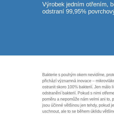
Výrobek jedním otřením, be
odstraní 99,95% povrchový
Bakterie s pouhým okem nevidíme, proto 
přichází významná inovace – mikrovlákno
ostranit skoro 100% bakterií. Jen málo l
odstranění bakterií. Pokud s nimi otřem
poměru a nepomůže nám velmi ani to, p
jsou účinné většinou jen tehdy, pokud 
uschnout, ale to se během úklidu většin