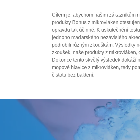
Cílem je, abychom našim zákazníkům nabí
produkty Bonus z mikrovláken otestujem
opravdu tak účinné. K uskutečnění test
jednoho maďarského nezávislého akredit
podrobili různým zkouškám. Výsledky ne
zkoušek, naše produkty z mikrovláken, 
Dokonce tento skvělý výsledek dokáží n
mopové hlavice z mikrovláken, tedy po
čistotu bez bakterií.