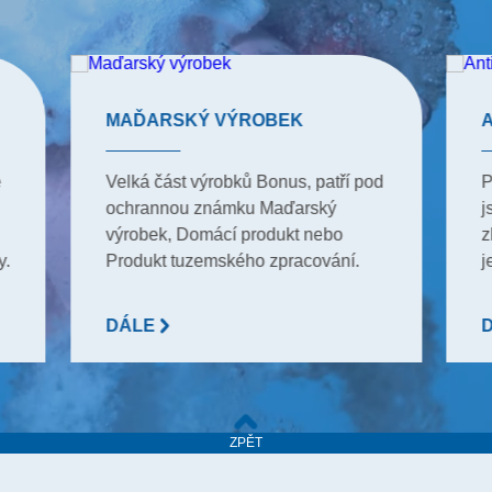
MAĎARSKÝ VÝROBEK
e
Velká část výrobků Bonus, patří pod
P
ochrannou známku Maďarský
j
výrobek, Domácí produkt nebo
z
y.
Produkt tuzemského zpracování.
j
DÁLE
ZPĚT