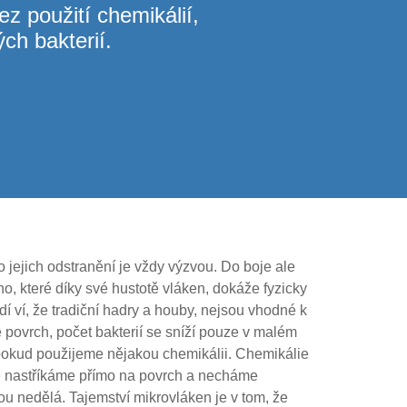
z použití chemikálií,
ch bakterií.
jejich odstranění je vždy výzvou. Do boje ale
, které díky své hustotě vláken, dokáže fyzicky
idí ví, že tradiční hadry a houby, nejsou vhodné k
e povrch, počet bakterií se sníží pouze v malém
okud použijeme nějakou chemikálii. Chemikálie
je nastříkáme přímo na povrch a necháme
ou nedělá. Tajemství mikrovláken je v tom, že