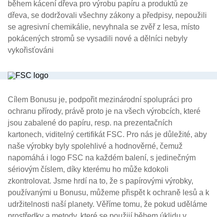
během kácení dřeva pro výrobu papíru a produktů ze
dřeva, se dodržovali všechny zákony a předpisy, nepoužili
se agresivní chemikálie, nevyhnala se zvěř z lesa, místo
pokácených stromů se vysadili nové a dělníci nebyly
vykořisťováni
Cílem Bonusu je, podpořit mezinárodní spolupráci pro
ochranu přírody, právě proto je na všech výrobcích, které
jsou zabalené do papíru, resp. na prezentačních
kartonech, viditelný certifikát FSC. Pro nás je důležité, aby
naše výrobky byly spolehlivé a hodnověrné, čemuž
napomáhá i logo FSC na každém balení, s jedinečným
sériovým číslem, díky kterému ho může kdokoli
zkontrolovat. Jsme hrdí na to, že s papírovými výrobky,
používanými u Bonusu, můžeme přispět k ochraně lesů a k
udržitelnosti naší planety. Věříme tomu, že pokud uděláme
prostředky a metody, které se použijí během úklidu v