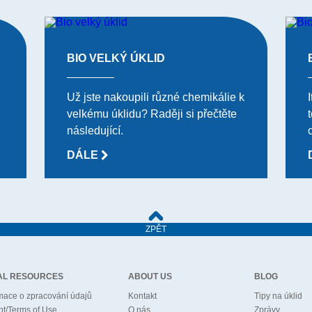
BIO VELKÝ ÚKLID
Už jste nakoupili různé chemikálie k
velkému úklidu? Raději si přečtěte
následující.
DÁLE
ZPĚT
AL RESOURCES
ABOUT US
BLOG
mace o zpracování údajů
Kontakt
Tipy na úklid
nt/Terms of Use
O nás
Zprávy