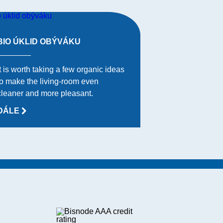
BIO ÚKLID OBÝVÁKU
It is worth taking a few organic ideas
to make the living-room even
cleaner and more pleasant.
DÁLE