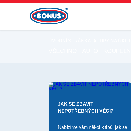
ÚVODNÍ STRÁNKA
TIPY NA ÚKLI
VŠECHNO
AUTO
KOUPELN
JAK SE ZBAVIT
NEPOTŘEBNÝCH VĚCÍ?
Nabízíme vám několik tipů, jak se