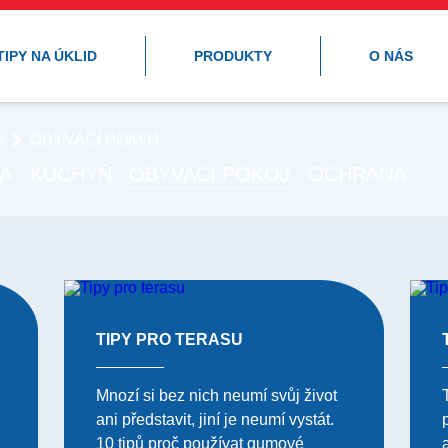
TIPY NA ÚKLID
PRODUKTY
O NÁS
D
OBÝVACÍ POKOJ
A
KUCHYŇ
OBÝVACÍ POKOJ
OCHRANA
TIPY PRO TERASU
Mnozí si bez nich neumí svůj život
ani představit, jiní je neumí vystát.
10 tipů proč používat gumové