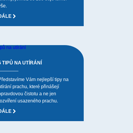
vše.
DÁLE
5 TIPŮ NA UTÍRÁNÍ
Představíme Vám nejlepší tipy na
utírání prachu, které přinášejí
opravdovou čistotu a ne jen
rozvíření usazeného prachu.
DÁLE