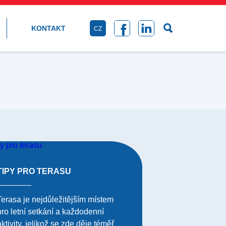
KONTAKT
CZ
TIPY PRO TERASU
Terasa je nejdůležitějším místem
pro letní setkání a každodenní
aktivity, jelikož se zde děje téměř