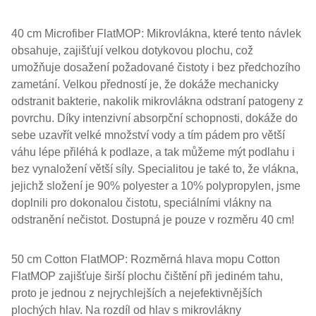
40 cm Microfiber FlatMOP: Mikrovlákna, které tento návlek
obsahuje, zajišťují velkou dotykovou plochu, což
umožňuje dosažení požadované čistoty i bez předchozího
zametání. Velkou předností je, že dokáže mechanicky
odstranit bakterie, nakolik mikrovlákna odstraní patogeny z
povrchu. Díky intenzivní absorpční schopnosti, dokáže do
sebe uzavřít velké množství vody a tím pádem pro větší
váhu lépe přiléhá k podlaze, a tak můžeme mýt podlahu i
bez vynaložení větší síly. Specialitou je také to, že vlákna,
jejichž složení je 90% polyester a 10% polypropylen, jsme
doplnili pro dokonalou čistotu, speciálními vlákny na
odstranění nečistot. Dostupná je pouze v rozměru 40 cm!
50 cm Cotton FlatMOP: Rozměrná hlava mopu Cotton
FlatMOP zajišťuje širší plochu čištění při jediném tahu,
proto je jednou z nejrychlejších a nejefektivnějších
plochých hlav. Na rozdíl od hlav s mikrovlákny