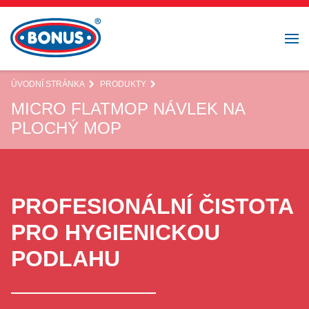
ÚVODNÍ STRÁNKA
PRODUKTY
MICRO FLATMOP NÁVLEK NA
PLOCHÝ MOP
PROFESIONÁLNÍ ČISTOTA
PRO HYGIENICKOU
PODLAHU