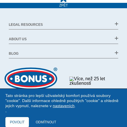
ZPĚT
LEGAL RESOURCES
ABOUT US
BLOG
Tato stránka pro lepší uživatelský komfort používá soubory
"cookie". Další informace ohledně použitých "cookie" a ohledně
jejich vypnutí, naleznete v
nastaveních
.
.
POVOLIT
ODMÍTNOUT
©1994 - 2026 Bonus Ltd. All rights reserved.