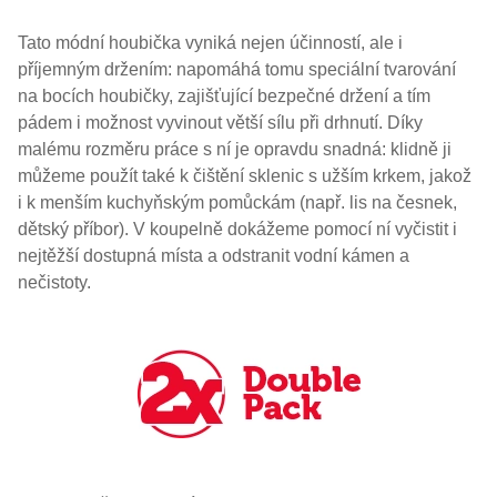
Tato módní houbička vyniká nejen účinností, ale i
příjemným držením: napomáhá tomu speciální tvarování
na bocích houbičky, zajišťující bezpečné držení a tím
pádem i možnost vyvinout větší sílu při drhnutí. Díky
malému rozměru práce s ní je opravdu snadná: klidně ji
můžeme použít také k čištění sklenic s užším krkem, jakož
i k menším kuchyňským pomůckám (např. lis na česnek,
dětský příbor). V koupelně dokážeme pomocí ní vyčistit i
nejtěžší dostupná místa a odstranit vodní kámen a
nečistoty.