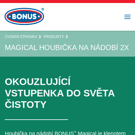
ÚVODNÍ STRÁNKA
PRODUKTY
MAGICAL HOUBIČKA NA NÁDOBÍ 2X
OKOUZLUJÍCÍ
VSTUPENKA DO SVĚTA
ČISTOTY
+
Houbička na nádobí BONUS
Magical je klenotem