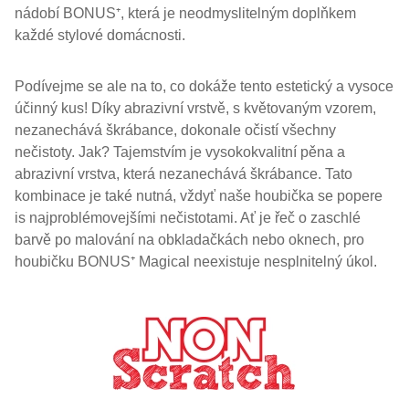
nádobí BONUS⁺, která je neodmyslitelným doplňkem
každé stylové domácnosti.
Podívejme se ale na to, co dokáže tento estetický a vysoce
účinný kus! Díky abrazivní vrstvě, s květovaným vzorem,
nezanechává škrábance, dokonale očistí všechny
nečistoty. Jak? Tajemstvím je vysokokvalitní pěna a
abrazivní vrstva, která nezanechává škrábance. Tato
kombinace je také nutná, vždyť naše houbička se popere
is najproblémovejšími nečistotami. Ať je řeč o zaschlé
barvě po malování na obkladačkách nebo oknech, pro
houbičku BONUS⁺ Magical neexistuje nesplnitelný úkol.