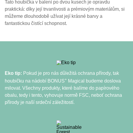
Tato houbička v balení po dvou kusech je opravdu
praktická: díky její trvanlivosti a prémiovým materiálům, si
můžeme dlouhodobě užívat její krásné barvy a
fantastickou čistící schopnost.
Eko tip:
Pokud je pro nás důležitá ochrana přírody, tak
+
houbičku na nádobí BONUS
Magical budeme doslova
milovat. Všechny produkty, které balíme do papírového
obalu, tedy i tento, vyhovuje normě FSC, neboť ochrana
přírody je naší srdeční záležitostí.