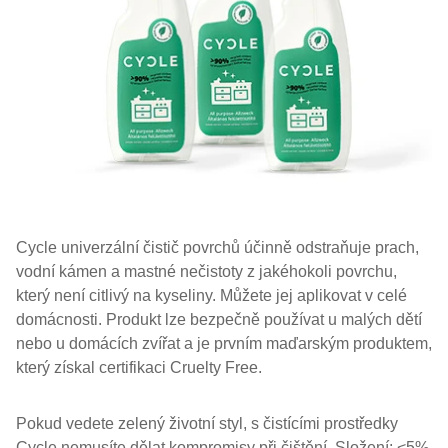
Cycle univerzální čistič povrchů účinně odstraňuje prach,
vodní kámen a mastné nečistoty z jakéhokoli povrchu,
který není citlivý na kyseliny. Můžete jej aplikovat v celé
domácnosti. Produkt lze bezpečně používat u malých dětí
nebo u domácích zvířat a je prvním maďarským produktem,
který získal certifikaci Cruelty Free.
Pokud vedete zelený životní styl, s čistícími prostředky
Cycle nemusíte dělat kompromisy při čištění. Složení: <5%