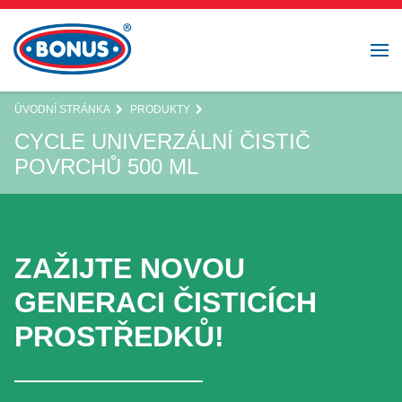
ÚVODNÍ STRÁNKA
PRODUKTY
CYCLE UNIVERZÁLNÍ ČISTIČ
POVRCHŮ 500 ML
ZAŽIJTE NOVOU
GENERACI ČISTICÍCH
PROSTŘEDKŮ!