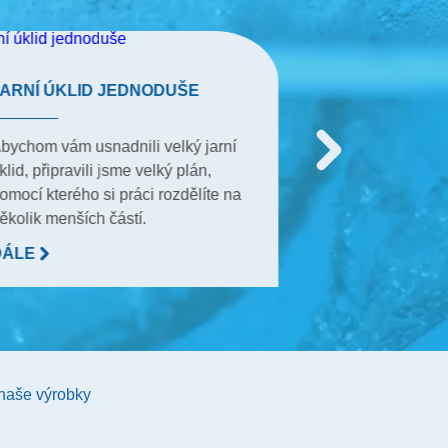
JARNÍ ÚKLID JEDNODUŠE
ÚKLIDOVÝ PL
bychom vám usnadnili velký jarní
Sedm denní plán
klid, připravili jsme velký plán,
váš domov během
omocí kterého si práci rozdělíte na
Přečtěte si, jaké
ěkolik menších částí.
kroky při úklidu.
DÁLE
DÁLE
 naše výrobky