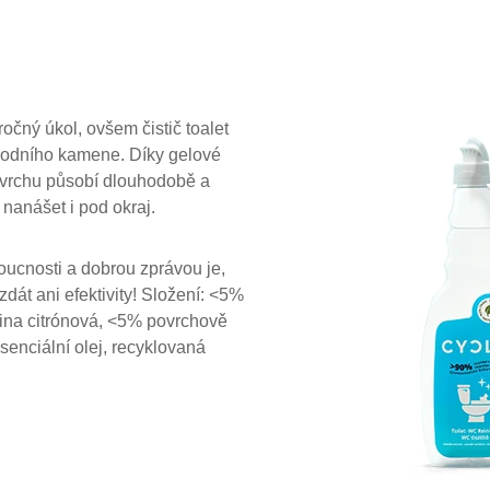
ročný úkol, ovšem čistič toalet
vodního kamene. Díky gelové
povrchu působí dlouhodobě a
nanášet i pod okraj.
doucnosti a dobrou zprávou je,
zdát ani efektivity! Složení: <5%
lina citrónová, <5% povrchově
esenciální olej, recyklovaná