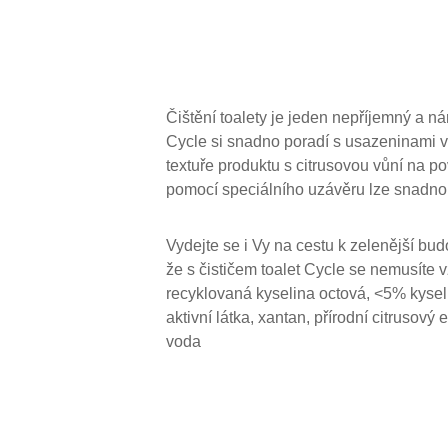
Čištění toalety je jeden nepříjemný a ná
Cycle si snadno poradí s usazeninami 
textuře produktu s citrusovou vůní na 
pomocí speciálního uzávěru lze snadno 
Vydejte se i Vy na cestu k zelenější bu
že s čističem toalet Cycle se nemusíte v
recyklovaná kyselina octová, <5% kyse
aktivní látka, xantan, přírodní citrusový 
voda