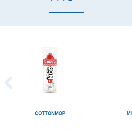
COTTONMOP
M