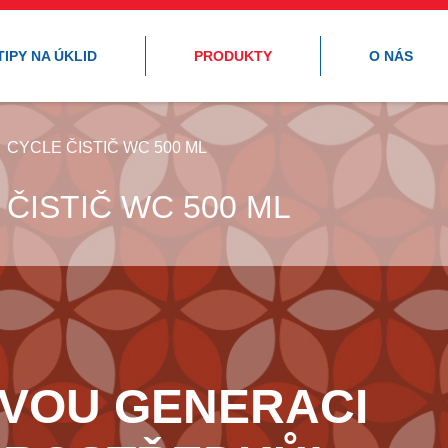
TIPY NA ÚKLID
PRODUKTY
O NÁS
CYCLE ČISTIČ WC 500 ML
 ČISTIČ WC 500 ML
OVOU GENERACI