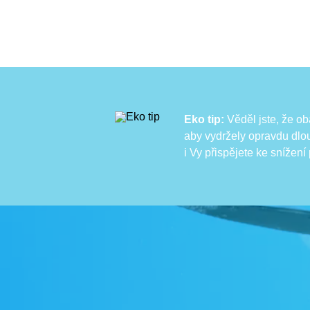
Eko tip:
Věděl jste, že ob
aby vydržely opravdu dlou
i Vy přispějete ke snížen