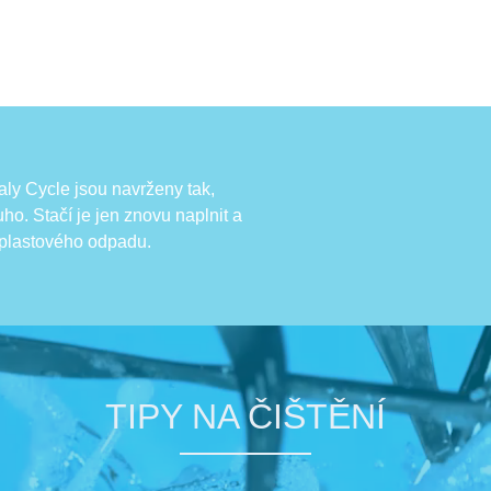
aly Cycle jsou navrženy tak,
ho. Stačí je jen znovu naplnit a
í plastového odpadu.
TIPY NA ČIŠTĚNÍ