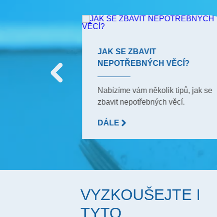
JAK SE ZBAVIT
NEPOTŘEBNÝCH VĚCÍ?
y, které používali
mu, aby
Nabízíme vám několik tipů, jak se
dy čistou. Ale
zbavit nepotřebných věcí.
na tyto triky?
DÁLE
VYZKOUŠEJTE I
TYTO