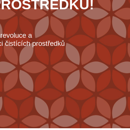
 PROSTŘEDKŮ!
 revoluce a
 čistících prostředků