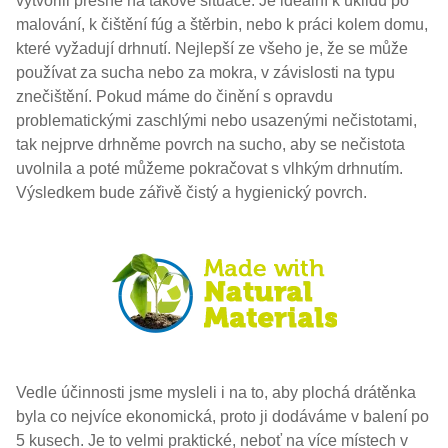
vytvořili přesně na takové situace. Je ideální k úklidu po
malování, k čištění fúg a štěrbin, nebo k práci kolem domu,
které vyžadují drhnutí. Nejlepší ze všeho je, že se může
používat za sucha nebo za mokra, v závislosti na typu
znečištění. Pokud máme do činění s opravdu
problematickými zaschlými nebo usazenými nečistotami,
tak nejprve drhněme povrch na sucho, aby se nečistota
uvolnila a poté můžeme pokračovat s vlhkým drhnutím.
Výsledkem bude zářivě čistý a hygienický povrch.
Vedle účinnosti jsme mysleli i na to, aby plochá drátěnka
byla co nejvíce ekonomická, proto ji dodáváme v balení po
5 kusech. Je to velmi praktické, neboť na více místech v