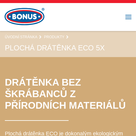
ÚVODNÍ STRÁNKA
PRODUKTY
PLOCHÁ DRÁTĚNKA ECO 5X
DRÁTĚNKA BEZ
ŠKRÁBANCŮ Z
PŘÍRODNÍCH MATERIÁLŮ
Plochá drátěnka ECO je dokonalým ekologickým