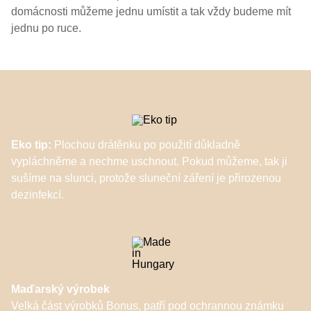
domácnosti můžeme jednu umístit a tak vždy budeme mít
jednu po ruce.
Eko tip:
Plochou drátěnku po použití důkladně
vypláchněme a nechme uschnout. Pokud můžeme, tak ji
sušíme na slunci, protože sluneční záření je přirozenou
dezinfekcí.
Maďarský výrobek
Velká část výrobků Bonus, patří pod ochrannou známku