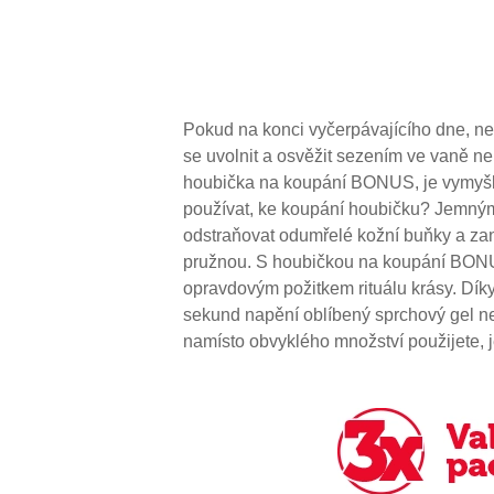
Pokud na konci vyčerpávajícího dne, n
se uvolnit a osvěžit sezením ve vaně ne
houbička na koupání BONUS, je vymyš
používat, ke koupání houbičku? Jemn
odstraňovat odumřelé kožní buňky a z
pružnou. S houbičkou na koupání BON
opravdovým požitkem rituálu krásy. Díky 
sekund napění oblíbený sprchový gel n
namísto obvyklého množství použijete, 