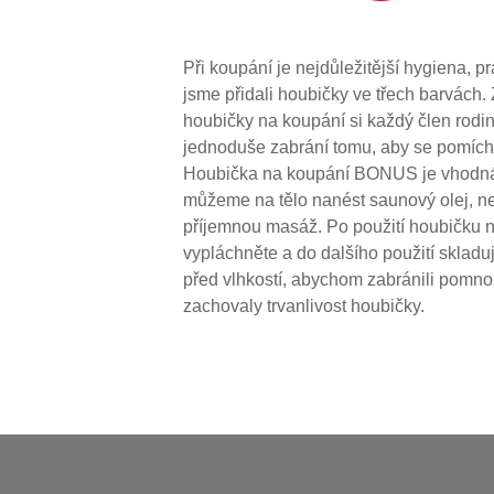
Při koupání je nejdůležitější hygiena, p
jsme přidali houbičky ve třech barvách.
houbičky na koupání si každý člen rodin
jednoduše zabrání tomu, aby se pomích
Houbička na koupání BONUS je vhodná i
můžeme na tělo nanést saunový olej, n
příjemnou masáž. Po použití houbičku 
vypláchněte a do dalšího použití skladuj
před vlhkostí, abychom zabránili pomnože
zachovaly trvanlivost houbičky.