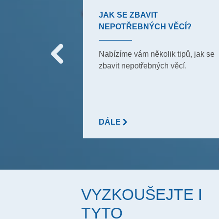
JAK SE ZBAVIT
NEPOTŘEBNÝCH VĚCÍ?
y, které používali
mu, aby
Nabízíme vám několik tipů, jak se
dy čistou. Ale
zbavit nepotřebných věcí.
na tyto triky?
DÁLE
VYZKOUŠEJTE I
TYTO