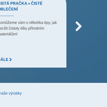
ISTÁ PRAČKA = ČISTÉ
JARNÍ ÚKLID
OBLEČENÍ
Abychom vám usn
omůžeme vám s několika tipy, jak
úklid, připravili
ocílit čistoty díky přírodním
pomocí kterého s
ateriálům!
několik menších 
DÁLE
DÁLE
 naše výrobky