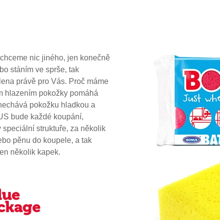
echceme nic jiného, jen konečně
bo stáním ve sprše, tak
lena právě pro Vás. Proč máme
ým hlazením pokožky pomáhá
anechává pokožku hladkou a
US bude každé koupání,
speciální struktuře, za několik
ebo pěnu do koupele, a tak
jen několik kapek.