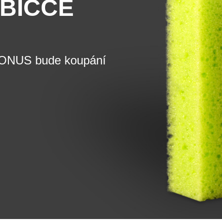
BIČCE
BONUS bude koupání