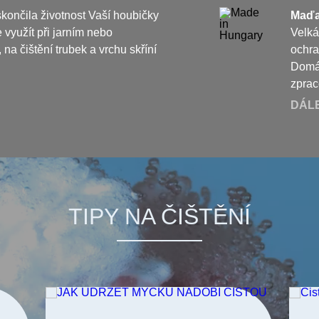
končila životnost Vaší houbičky
Maďa
 využít při jarním nebo
Velká
na čištění trubek a vrchu skříní
ochr
Domác
zprac
DÁL
TIPY NA ČIŠTĚNÍ