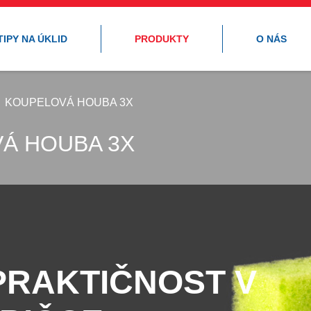
TIPY NA ÚKLID
PRODUKTY
O NÁS
KOUPELOVÁ HOUBA 3X
Á HOUBA 3X
 PRAKTIČNOST V